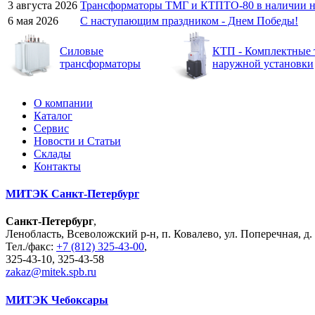
3 августа 2026
Трансформаторы ТМГ и КТПТО-80 в наличии на
6 мая 2026
C наступающим праздником - Днем Победы!
Силовые
КТП - Комплектные 
трансформаторы
наружной установки
О компании
Каталог
Сервис
Новости и Статьи
Склады
Контакты
МИТЭК Санкт-Петербург
Санкт-Петербург
,
Ленобласть, Всеволожский р-н, п. Ковалево, ул. Поперечная, д. 
Тел./факс:
+7 (812) 325-43-00
,
325-43-10, 325-43-58
zakaz@mitek.spb.ru
МИТЭК Чебоксары