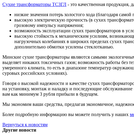
Сухие трансформаторы ТСЗГЛ
- это качественная продукция, 
низкие значения потерь холостого хода (благодаря самой
высокую электрическую прочность (в сухих трансформа
грозовому импульсу напряжения;
возможность эксплуатации сухих трансформаторов в усло
высокую стойкость к механическим усилиям, возникающ
нагрузочных колебаниях в широких пределах сухих транс
дополнительно обмотки усилены стеклотканью.
Минские сухие трансформаторы являются самыми экологичными,
выделяет никаких токсичных газов; возможность работы без т
умеренного климата, то есть в диапазоне температур окружающе
суровых российских условиях).
Говоря о высокой надежности и качестве сухих трансформаторо
на установку, монтаж и наладку и последующие обслуживание 
вам как минимум 3 рубля прибыли в будущем.
Мы экономим ваши средства, предлагая экономичное, надежное,
Более подробную информацию вы можете получить у наших
м
Вернуться к новостям
Другие новости