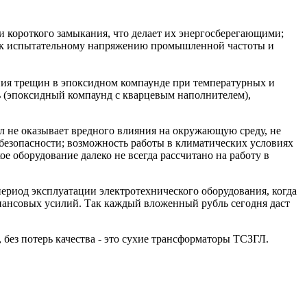
 и короткого замыкания, что делает их энергосберегающими;
ю к испытательному напряжению промышленной частоты и
ния трещин в эпоксидном компаунде при температурных и
ь (эпоксидный компаунд с кварцевым наполнителем),
л не оказывает вредного влияния на окружающую среду, не
безопасности; возможность работы в климатических условиях
е оборудование далеко не всегда рассчитано на работу в
период эксплуатации электротехнического оборудования, когда
инансовых усилий. Так каждый вложенный рубль сегодня даст
без потерь качества - это сухие трансформаторы ТСЗГЛ.