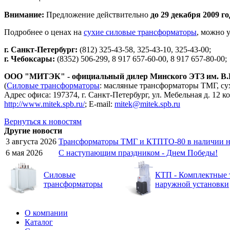
Внимание:
Предложение действительно
до 29 декабря 2009 го
Подробнее о ценах на
сухие силовые трансформаторы
, можно 
г. Санкт-Петербург:
(812) 325-43-58, 325-43-10, 325-43-00;
г. Чебоксары:
(8352) 506-299, 8 917 657-60-00, 8 917 657-80-00;
ООО "МИТЭК" - официальный дилер Минского ЭТЗ им. В.И
(
Силовые трансформаторы
: масляные трансформаторы ТМГ, с
Адрес офиса: 197374, г. Санкт-Петербург, ул. Мебельная д. 12 к
http://www.mitek.spb.ru/
; E-mail:
mitek@mitek.spb.ru
Вернуться к новостям
Другие новости
3 августа 2026
Трансформаторы ТМГ и КТПТО-80 в наличии на
6 мая 2026
C наступающим праздником - Днем Победы!
Силовые
КТП - Комплектные 
трансформаторы
наружной установки
О компании
Каталог