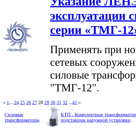
Указание ЛЕН
эксплуатации 
серии «ТМГ-1
Применять при но
сетевых сооруже
силовые трансфо
"ТМГ-12".
1
...
24
25
26
27
28
29
30
31
32
...
41
Силовые
КТП - Комплектные трансформато
трансформаторы
подстанции наружной установки