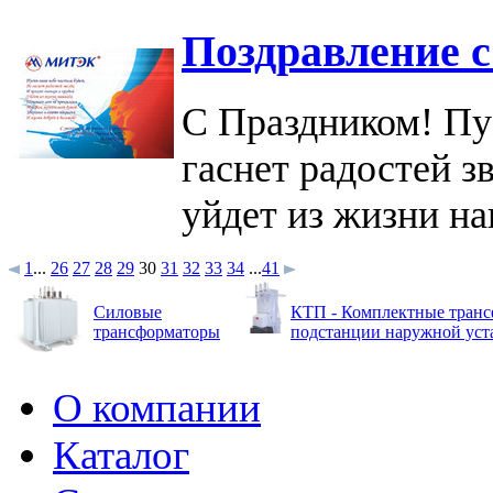
Поздравление 
С Праздником! Пус
гаснет радостей з
уйдет из жизни на
1
...
26
27
28
29
30
31
32
33
34
...
41
Силовые
КТП - Комплектные тран
трансформаторы
подстанции наружной уст
О компании
Каталог